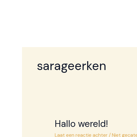
Ga
naar
de
inhoud
sarageerken
Hallo wereld!
Laat een reactie achter
/
Niet gecat