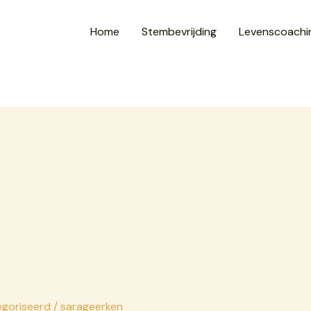
Home
Stembevrijding
Levenscoachi
egoriseerd
/
sarageerken